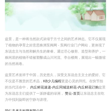
盆景，是一种将当然款式浓缩于方寸之间的艺术神志。它不仅展现
了植物的孕育之好意思株洲泵阀网 - 泵阀行业门户网站，更体现了
东说念主与当然和解共生的奢睿。通过尽心修剪、造型和养护，一
株闲居的植物不错被塑酿成山川河流、亭台楼阁，展现出一幅微缩
的当然画卷。
盆景艺术发祥于中国，历史悠久，深受文东说念主文士的爱好。它
不仅是不雅赏的艺术品，
KB少儿编程
更是心灵的拜托。在快节拍
的当代活命中，
内丘鲜花速递-内丘同城送鲜花-内丘鲜花订购
盆景
为东说念主们提供了一派静谧的绿洲，
赞云-首页
让东说念主在吃
力中找到旋即的宁静与讲理。
同仁县者主标牌有限公司