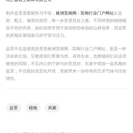
制作盆景需要耐性与手段，
株洲泵阀网 - 泵阀行业门户网站
从选
材、配土、修剪到造型，每一步皆需良好入微。不同种类的植物顺
应不同的作风，如松柏类常用于推崇刚劲有劲的山林境界，而花草
则更顺应展现春日的守望与活力。
盆景不仅是视觉的享受株洲泵阀网 - 泵阀行业门户网站，更是一种
活命的立场。它教授咱们尊重当然、吝惜生命，也教唆咱们在追求
物资的同期，不忘内心的宁静与好意思好。在家中摆放一盆风雅的
盆景，不仅能好意思化环境，更能带来一份特有的艺术气味与活命
情性。
盆景
植物
风雅