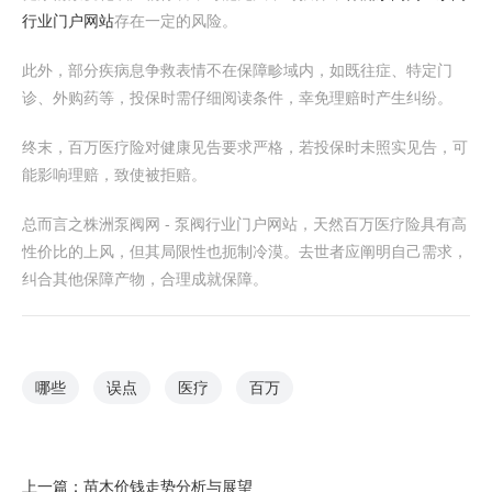
行业门户网站
存在一定的风险。
此外，部分疾病息争救表情不在保障畛域内，如既往症、特定门
诊、外购药等，投保时需仔细阅读条件，幸免理赔时产生纠纷。
终末，百万医疗险对健康见告要求严格，若投保时未照实见告，可
能影响理赔，致使被拒赔。
总而言之株洲泵阀网 - 泵阀行业门户网站，天然百万医疗险具有高
性价比的上风，但其局限性也扼制冷漠。去世者应阐明自己需求，
纠合其他保障产物，合理成就保障。
哪些
误点
医疗
百万
上一篇：
苗木价钱走势分析与展望