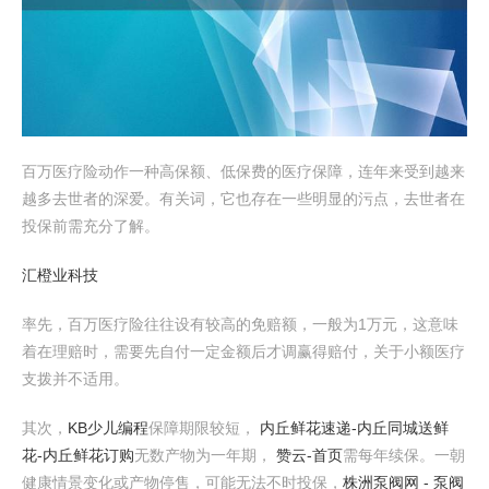
百万医疗险动作一种高保额、低保费的医疗保障，连年来受到越来
越多去世者的深爱。有关词，它也存在一些明显的污点，去世者在
投保前需充分了解。
汇橙业科技
率先，百万医疗险往往设有较高的免赔额，一般为1万元，这意味
着在理赔时，需要先自付一定金额后才调赢得赔付，关于小额医疗
支拨并不适用。
其次，
KB少儿编程
保障期限较短，
内丘鲜花速递-内丘同城送鲜
花-内丘鲜花订购
无数产物为一年期，
赞云-首页
需每年续保。一朝
健康情景变化或产物停售，可能无法不时投保，
株洲泵阀网 - 泵阀